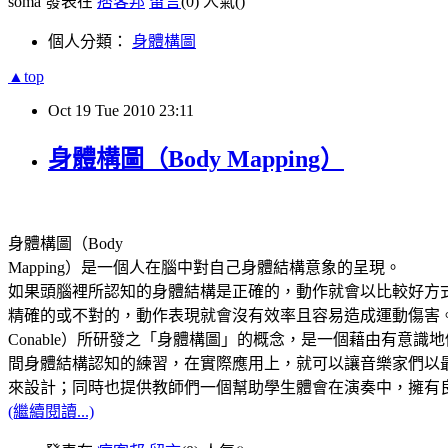
soma 發表在
痞客邦
留言
(0)
人氣(
)
個人分類：
身體構圖
▲top
Oct
19
Tue
2010
23:11
身體構圖（Body Mapping）
身體構圖
（Body
Mapping）是一個人在腦中對自己身體結構意象的呈現。
如果頭腦裡所認知的身體結構是正確的，動作就會以比較好方
精確的或不對的，動作表現就會沒有效率且容易造成運動傷害。由俄
Conable）所研發之「身體構圖」的概念，是一個藉由有
間身體結構認知的練習，在實際應用上，就可以讓音樂家們以
來設計；同時也提供教師們一個幫助學生體會在演奏中，擁有
(繼續閱讀...)