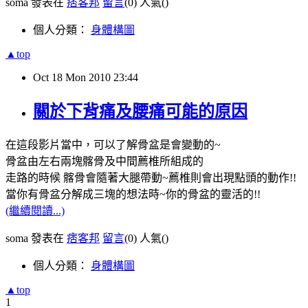
soma 發表在
痞客邦
留言
(0)
人氣(
)
個人分類：
身體構圖
▲top
Oct
18
Mon
2010
23:44
關於下背痛及腰痛可能的原因
在這段影片當中，可以了解骨盆是會變動的~
骨盆由左右兩塊髂骨及中間薦椎所組成的
走路的時候 髂骨會隨著大腿帶動~薦椎則會出現點頭的動作!!
當你有骨盆分解成三塊的想法時~你的骨盆的靈活的!!
(繼續閱讀...)
soma 發表在
痞客邦
留言
(0)
人氣(
)
個人分類：
身體構圖
▲top
1