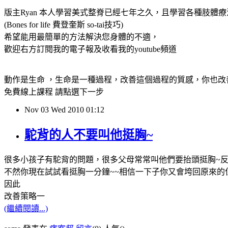
版主Ryan 本人學習美式整脊已經七年之久，且學習各種肢體療
(Bones for life 費登奎斯 so-tai技巧)
希望能用最簡單的方法解決您身體的不適，
歡迎右方訂閱我的電子報及收看我的youtube頻道
動作是生命 ，生命是一種過程，改善這個過程的質感，你也改善了生命的
免費線上課程 請點選下一步
Nov
03
Wed
2010
01:12
駝背的人不要叫他挺胸~
很多小孩子有駝背的問題，很多父母常常叫他們要抬頭挺胸~反
不然你現在試試看挺胸一分鐘~~相信一下子你又會垮回原來的
因此
改善策略一
(繼續閱讀...)